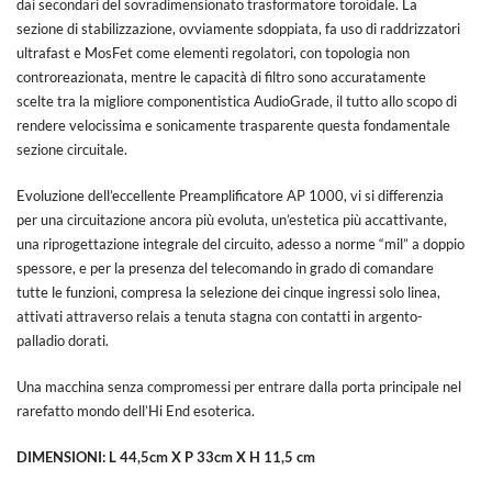
dai secondari del sovradimensionato trasformatore toroidale. La
sezione di stabilizzazione, ovviamente sdoppiata, fa uso di raddrizzatori
ultrafast e MosFet come elementi regolatori, con topologia non
controreazionata, mentre le capacità di filtro sono accuratamente
scelte tra la migliore componentistica AudioGrade, il tutto allo scopo di
rendere velocissima e sonicamente trasparente questa fondamentale
sezione circuitale.
Evoluzione dell’eccellente Preamplificatore AP 1000, vi si differenzia
per una circuitazione ancora più evoluta, un’estetica più accattivante,
una riprogettazione integrale del circuito, adesso a norme “mil” a doppio
spessore, e per la presenza del telecomando in grado di comandare
tutte le funzioni, compresa la selezione dei cinque ingressi solo linea,
attivati attraverso relais a tenuta stagna con contatti in argento-
palladio dorati.
Una macchina senza compromessi per entrare dalla porta principale nel
rarefatto mondo dell’Hi End esoterica.
DIMENSIONI: L 44,5cm X P 33cm X H 11,5 cm